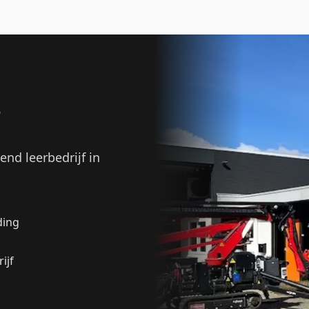
?
kend leerbedrijf in
ding
ijf