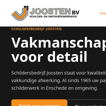
Ga naar hoofdinhoud
Ho
SCHILDERSBEDRIJF JOOSTEN
Vakmanschap
voor detail
Schildersbedrijf Joosten staat voor kwalite
vakkundige afwerking. Al sinds 1965 uw pa
schilderwerk in Enschede en omgeving.