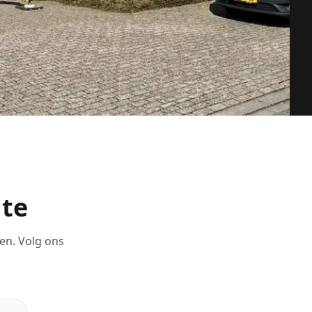
gte
men. Volg ons