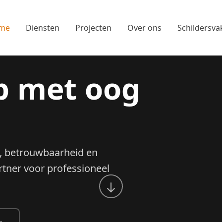
me
Diensten
Projecten
Over ons
Schildersva
 met oog
it, betrouwbaarheid en
rtner voor professioneel