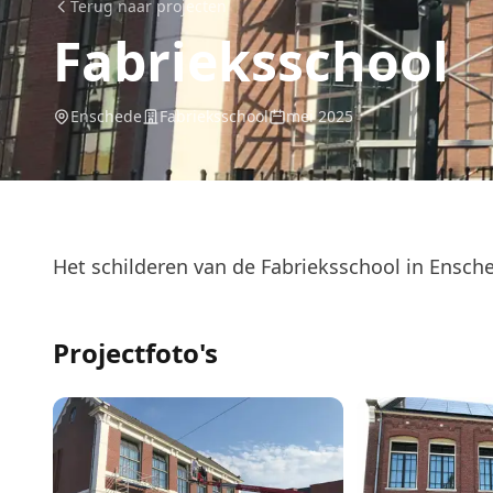
Terug naar projecten
Fabrieksschool
Enschede
Fabrieksschool
mei 2025
Het schilderen van de Fabrieksschool in Ensch
Projectfoto's