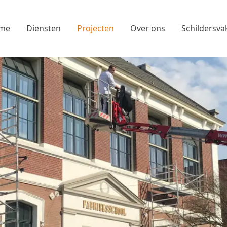
me
Diensten
Projecten
Over ons
Schildersva